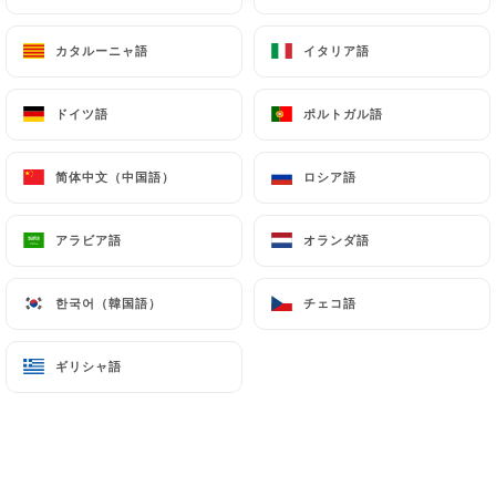
Limoncello fait maison
カタルーニャ語
カタルーニャ語
イタリア語
イタリア語
8.50€
ドイツ語
ドイツ語
ポルトガル語
ポルトガル語
简体中文（中国語）
简体中文（中国語）
ロシア語
ロシア語
Digestivi
Limoncello Maison
アラビア語
アラビア語
オランダ語
オランダ語
8.50€
한국어（韓国語）
한국어（韓国語）
チェコ語
チェコ語
Passito Dono di Dio
8.50€
ギリシャ語
ギリシャ語
Grappa
10.00€