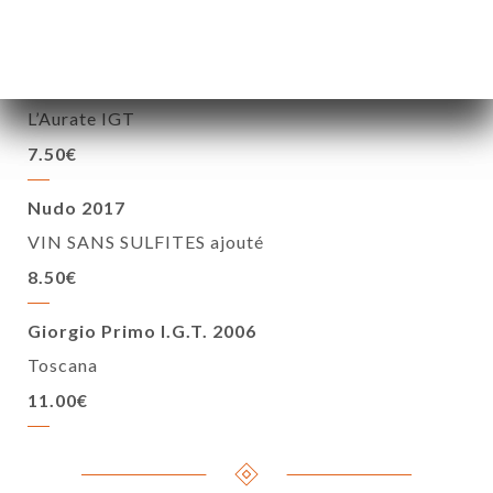
8.50€
Nero d’Avola IGT 2016 BIO
L’Aurate IGT
7.50€
Nudo 2017
VIN SANS SULFITES ajouté
8.50€
Giorgio Primo I.G.T. 2006
Toscana
11.00€