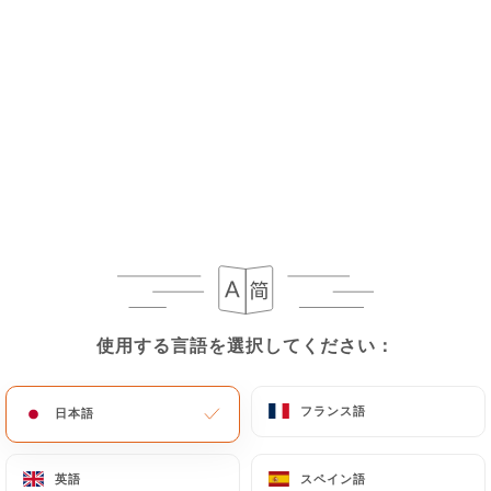
Prosecco
10.00€
Spritz Apérol
8.50€
Spritz Campari
8.50€
Americano
10.50€
使用する言語を選択してください：
使用する言語を選択してください：
Negroni Sbagliato
フランス語
フランス語
日本語
日本語
10.50€
Limoncello Fatto in Casa
英語
英語
スペイン語
スペイン語