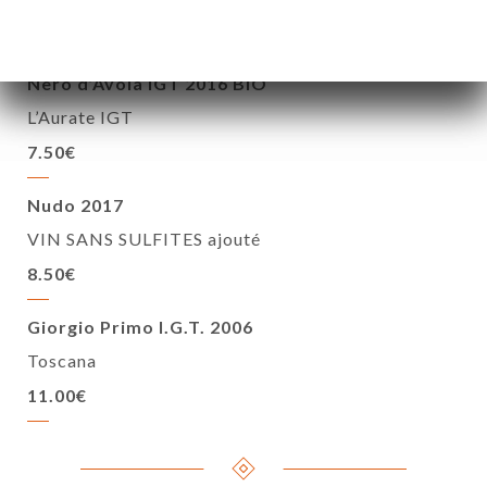
8.50€
Nero d’Avola IGT 2016 BIO
L’Aurate IGT
7.50€
Nudo 2017
VIN SANS SULFITES ajouté
8.50€
Giorgio Primo I.G.T. 2006
Toscana
11.00€