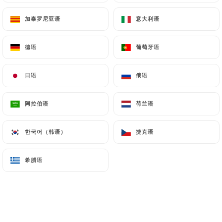
Limoncello fait maison
加泰罗尼亚语
加泰罗尼亚语
意大利语
意大利语
8.50€
德语
德语
葡萄牙语
葡萄牙语
日语
日语
俄语
俄语
Digestivi
阿拉伯语
阿拉伯语
荷兰语
荷兰语
Limoncello Maison
8.50€
한국어（韩语）
한국어（韩语）
捷克语
捷克语
Passito Dono di Dio
8.50€
希腊语
希腊语
Grappa
10.00€