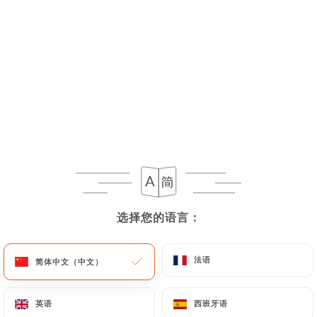
Prosecco
10.00€
Spritz Apérol
8.50€
Spritz Campari
8.50€
Americano
选择您的语言：
选择您的语言：
10.50€
Negroni Sbagliato
法语
法语
简体中文（中文）
简体中文（中文）
10.50€
英语
英语
西班牙语
西班牙语
Limoncello Fatto in Casa