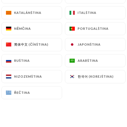
Limoncello fait maison
KATALÁNŠTINA
KATALÁNŠTINA
ITALŠTINA
ITALŠTINA
8.50€
NĚMČINA
NĚMČINA
PORTUGALŠTINA
PORTUGALŠTINA
简体中文 (ČÍNŠTINA)
简体中文 (ČÍNŠTINA)
JAPONŠTINA
JAPONŠTINA
Digestivi
Limoncello Maison
RUŠTINA
RUŠTINA
ARABŠTINA
ARABŠTINA
8.50€
한국어 (KOREJŠTINA)
한국어 (KOREJŠTINA)
NIZOZEMŠTINA
NIZOZEMŠTINA
Passito Dono di Dio
8.50€
ŘEČTINA
ŘEČTINA
Grappa
10.00€