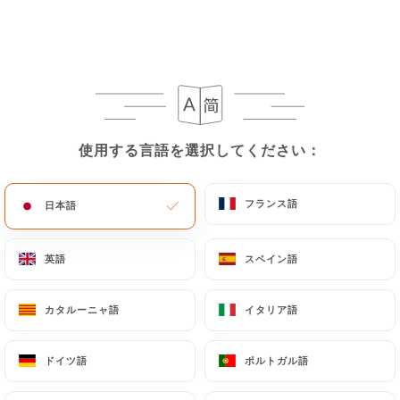
メニュー
JA
使用する言語を選択してください：
使用する言語を選択してください：
/
ホーム
レビュー
レビュー
フランス語
フランス語
日本語
日本語
英語
英語
スペイン語
スペイン語
144 Uniitiのレビュー
カタルーニャ語
カタルーニャ語
イタリア語
イタリア語
4.5 / 5
ドイツ語
ドイツ語
ポルトガル語
ポルトガル語
100%リアル、検証済みレビュー。