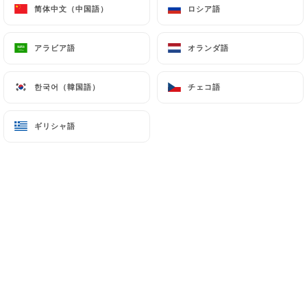
简体中文（中国語）
简体中文（中国語）
ロシア語
ロシア語
アラビア語
アラビア語
オランダ語
オランダ語
Sylvie P.の評価
S
1/5
한국어（韓国語）
한국어（韓国語）
チェコ語
チェコ語
Le restaurant était fermé lorsque nous
nous sommes présentées.
ギリシャ語
ギリシャ語
Incompréhensible!
05/06/2026
•
07:36
david m.の評価
5/5
25/05/2026
•
07:23
Sara Y.の評価
S
1/5
Reservation faite pour mardi 5/5,