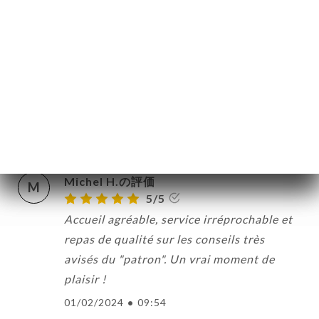
Attention faux site !!!!!
23/03/2025
•
08:26
LILIA B.の評価
L
1/5
Restaurant n'a pas honore la reservation
18/10/2024
•
07:04
Michel H.の評価
M
5/5
Accueil agréable, service irréprochable et
repas de qualité sur les conseils très
avisés du "patron". Un vrai moment de
plaisir !
01/02/2024
•
09:54