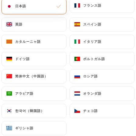
フランス語
フランス語
日本語
日本語
英語
英語
スペイン語
スペイン語
カタルーニャ語
カタルーニャ語
イタリア語
イタリア語
ドイツ語
ドイツ語
ポルトガル語
ポルトガル語
简体中文（中国語）
简体中文（中国語）
ロシア語
ロシア語
アラビア語
アラビア語
オランダ語
オランダ語
한국어（韓国語）
한국어（韓国語）
チェコ語
チェコ語
ギリシャ語
ギリシャ語