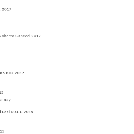
. 2017
 Roberto Capecci 2017
ano BIO 2017
15
onnay
Di Lesi D.O.C 2015
015