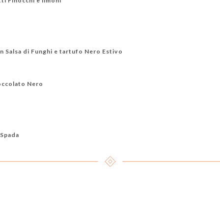
i Finocchi e limoni
n Salsa di Funghi e tartufo Nero Estivo
ioccolato Nero
 Spada