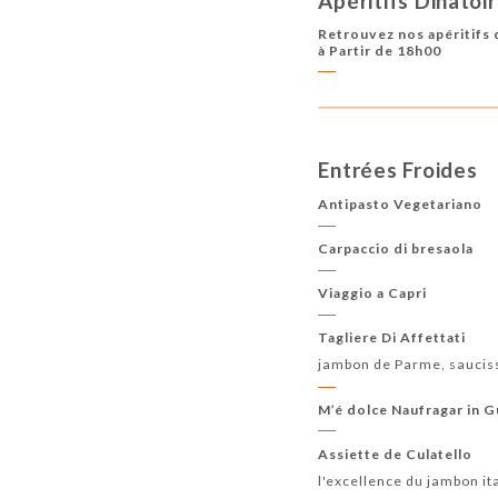
Apéritifs Dinatoi
Retrouvez nos apéritifs 
à Partir de 18h00
Entrées Froides
Antipasto Vegetariano
Carpaccio di bresaola
Viaggio a Capri
Tagliere Di Affettati
jambon de Parme, saucis
M’é dolce Naufragar in 
Assiette de Culatello
l'excellence du jambon it