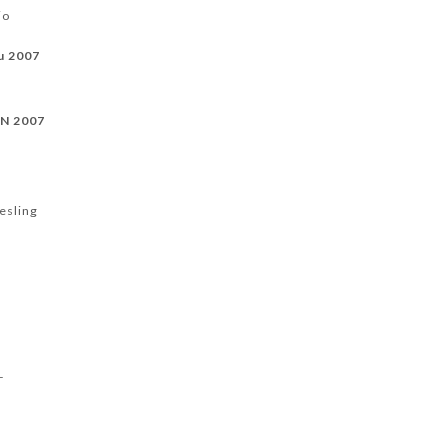
io
u 2007
IN 2007
N
esling
T