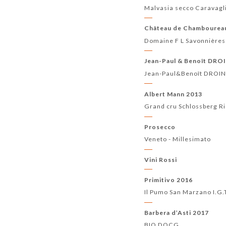
Malvasia secco Caravagl
Château de Chambourea
Domaine F L Savonnières
Jean-Paul & Benoît DRO
Jean-Paul&Benoît DROI
Albert Mann 2013
Grand cru Schlossberg Ri
Prosecco
Veneto - Millesimato
Vini Rossi
Primitivo 2016
Il Pumo San Marzano I.G.
Barbera d’Asti 2017
BIO DOCG