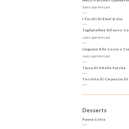
Mezzi Paccheri Gamberett
Sans parmesan
I Farciti Di Emel & Giu
Tagliatelline All'uovo Co
sans parmesan
Linguine Alle Cozze e C
sans parmesan
Tasca Di Vitello Farcita
Torretta Di Carpaccio Di
Desserts
Panna Cotta