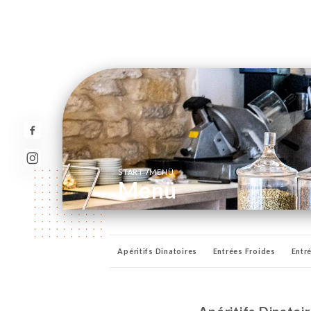
/
START
MENÜ
Menü
Apéritifs Dinatoires
Entrées Froides
Entr
Vins au verre