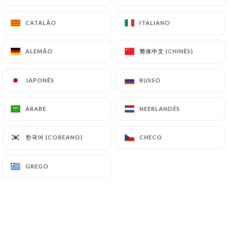
Limoncello fait maison
CATALÃO
CATALÃO
ITALIANO
ITALIANO
8.50€
简体中文 (CHINÊS)
简体中文 (CHINÊS)
ALEMÃO
ALEMÃO
JAPONÊS
JAPONÊS
RUSSO
RUSSO
Digestivi
Limoncello Maison
ÁRABE
ÁRABE
NEERLANDÊS
NEERLANDÊS
8.50€
한국어 (COREANO)
한국어 (COREANO)
CHECO
CHECO
Passito Dono di Dio
8.50€
GREGO
GREGO
Grappa
10.00€