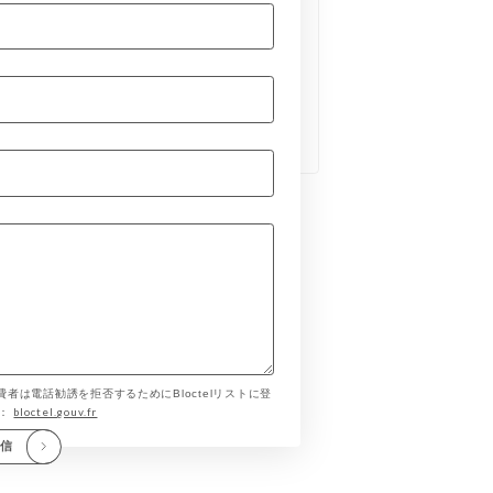
費者は電話勧誘を拒否するためにBloctelリストに登
bloctel.gouv.fr
す：
送信