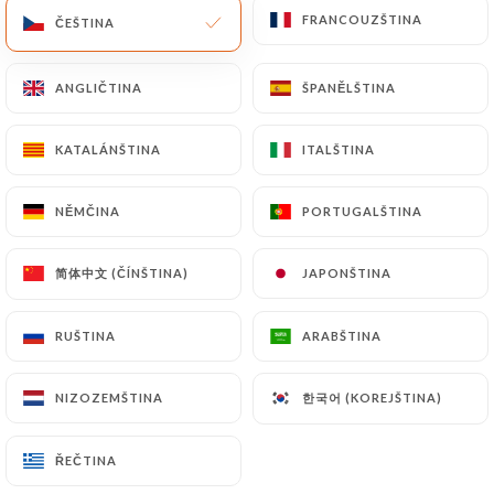
FRANCOUZŠTINA
FRANCOUZŠTINA
ČEŠTINA
ČEŠTINA
ANGLIČTINA
ANGLIČTINA
ŠPANĚLŠTINA
ŠPANĚLŠTINA
KATALÁNŠTINA
KATALÁNŠTINA
ITALŠTINA
ITALŠTINA
NĚMČINA
NĚMČINA
PORTUGALŠTINA
PORTUGALŠTINA
简体中文 (ČÍNŠTINA)
简体中文 (ČÍNŠTINA)
JAPONŠTINA
JAPONŠTINA
RUŠTINA
RUŠTINA
ARABŠTINA
ARABŠTINA
한국어 (KOREJŠTINA)
한국어 (KOREJŠTINA)
NIZOZEMŠTINA
NIZOZEMŠTINA
ŘEČTINA
ŘEČTINA