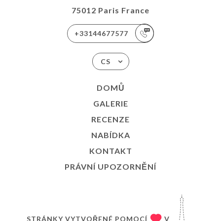
75012 Paris France
+33144677577
CS
DOMŮ
GALERIE
RECENZE
NABÍDKA
KONTAKT
PRÁVNÍ UPOZORNĚNÍ
STRÁNKY VYTVOŘENÉ POMOCÍ
V