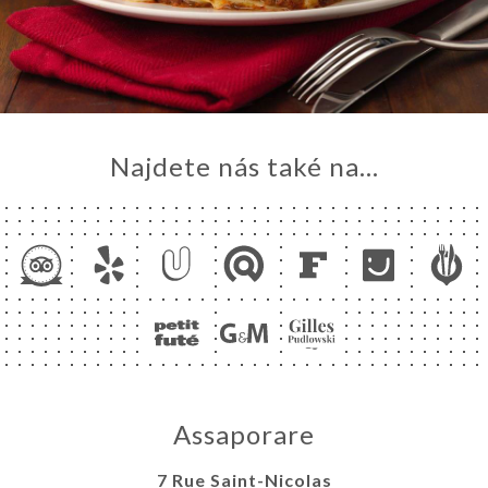
Najdete nás také na...
Assaporare
7 Rue Saint-Nicolas