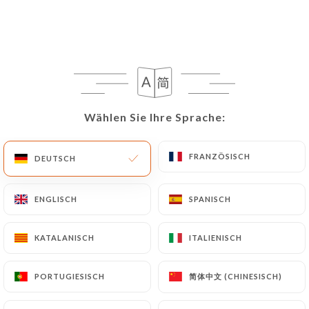
DE
MENÜ
Wählen Sie Ihre Sprache:
Wählen Sie Ihre Sprache:
/
START
BEWERTUNGEN
Bewertungen
FRANZÖSISCH
FRANZÖSISCH
DEUTSCH
DEUTSCH
ENGLISCH
ENGLISCH
SPANISCH
SPANISCH
144 Bewertungen auf Uniiti
KATALANISCH
KATALANISCH
ITALIENISCH
ITALIENISCH
4.5 / 5
简体中文 (CHINESISCH)
简体中文 (CHINESISCH)
PORTUGIESISCH
PORTUGIESISCH
100% echte, überprüfte Bewertungen.