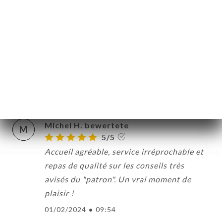
Attention faux site !!!!!
23/03/2025
•
08:26
LILIA B. bewertete
L
1/5
Restaurant n'a pas honore la reservation
18/10/2024
•
07:04
Michel H. bewertete
M
5/5
Accueil agréable, service irréprochable et
repas de qualité sur les conseils très
avisés du "patron". Un vrai moment de
plaisir !
01/02/2024
•
09:54