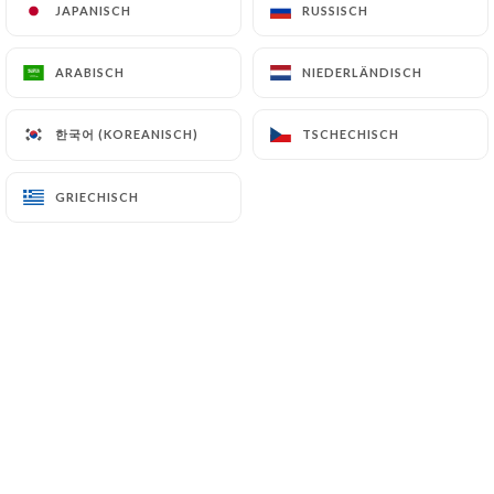
JAPANISCH
JAPANISCH
RUSSISCH
RUSSISCH
ARABISCH
ARABISCH
NIEDERLÄNDISCH
NIEDERLÄNDISCH
Sylvie P. bewertete
S
1/5
한국어 (KOREANISCH)
한국어 (KOREANISCH)
TSCHECHISCH
TSCHECHISCH
Le restaurant était fermé lorsque nous
nous sommes présentées.
GRIECHISCH
GRIECHISCH
Incompréhensible!
05/06/2026
•
07:36
david m. bewertete
5/5
25/05/2026
•
07:23
Sara Y. bewertete
S
1/5
Reservation faite pour mardi 5/5,