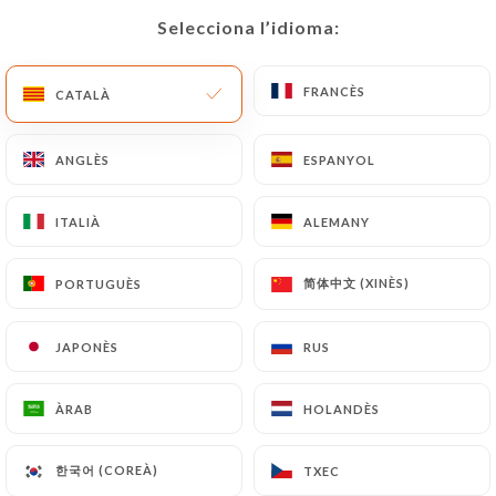
Selecciona l’idioma:
Selecciona l’idioma:
CA
MENÚ
FRANCÈS
FRANCÈS
CATALÀ
CATALÀ
ANGLÈS
ANGLÈS
ESPANYOL
ESPANYOL
/
INICI
CONTACTAR
ITALIÀ
ITALIÀ
ALEMANY
ALEMANY
Contactar
简体中文 (XINÈS)
简体中文 (XINÈS)
PORTUGUÈS
PORTUGUÈS
JAPONÈS
JAPONÈS
RUS
RUS
ÀRAB
ÀRAB
HOLANDÈS
HOLANDÈS
Assaporare
한국어 (COREÀ)
한국어 (COREÀ)
TXEC
TXEC