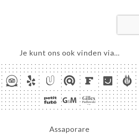
ME
VEREN
ERIJ
IEW
Je kunt ons ook vinden via…
NU
TACT
Assaporare